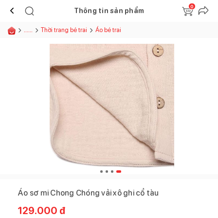
0
Thông tin sản phẩm
......
Thời trang bé trai
Áo bé trai
Áo sơ mi Chong Chóng vải xô ghi cổ tàu
129.000
đ