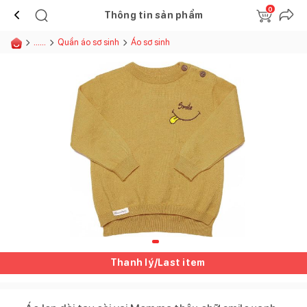
0
Thông tin sản phẩm
......
Quần áo sơ sinh
Áo sơ sinh
Thanh lý/Last item