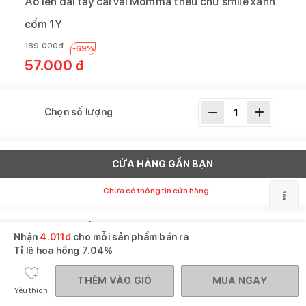
Áo len dài tay cài vai Momma thêu chữ smile xanh
cốm 1Y
189.000
đ
-
69
%
57.000
đ
Chọn số lượng
CỬA HÀNG GẦN BẠN
Chưa có thông tin cửa hàng.
Mô tả sản phẩm
Nhận
4.011
đ
cho mỗi sản phẩm bán ra
SKU :
130748
Tỉ lệ hoa hồng
7.04%
Thương hiệu :
Momma baby
THÊM VÀO GIỎ
MUA NGAY
Yêu thích
XEM THÊM