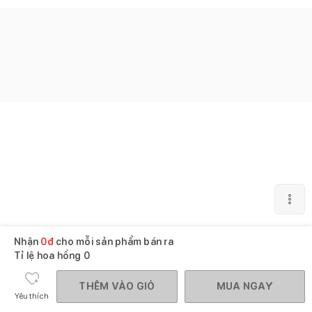
Nhận
0
đ
cho mỗi sản phẩm bán ra
Tỉ lệ hoa hồng
0
THÊM VÀO GIỎ
MUA NGAY
Yêu thích