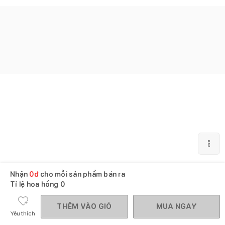
Nhận
0
đ
cho mỗi sản phẩm bán ra
Tỉ lệ hoa hồng
0
THÊM VÀO GIỎ
MUA NGAY
Yêu thích