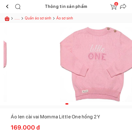
0
Thông tin sản phẩm
......
Quần áo sơ sinh
Áo sơ sinh
Áo len cài vai Momma Little One hồng 2Y
169.000
đ