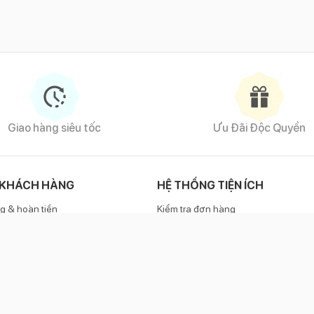
Giao hàng siêu tốc
Ưu Đãi Độc Quyền
 KHÁCH HÀNG
HỆ THỐNG TIỆN ÍCH
g & hoàn tiền
Kiểm tra đơn hàng
h bảo hành
Phương thức thanh toán
KẾT NỐI VỚI CHÚNG TÔI
e
1800 6886
(miễn phí)