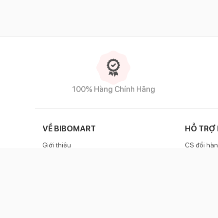
100% Hàng Chính Hãng
VỀ BIBOMART
HỖ TRỢ
Giới thiệu
CS đổi hàn
Liên hệ
Chính sác
Danh sách cửa hàng
Zalo OA
Cẩm nang cho mẹ
Hotlin
Chính sách Affiliate
Bảo mật thông tin cá nhân
Bản tin tuyển dụng