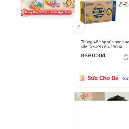
 hữu cơ
Dung dịch vệ sinh tai mũi
Thùng 48 hộp sữa non ph
Trên 3
họng LiveSpo Navax 20ml
sẵn GrowPLUS+ 180ml
(Trên 2 tuổi)
156.000
đ
889.000
đ
Sữa Cho Bé
Sữa