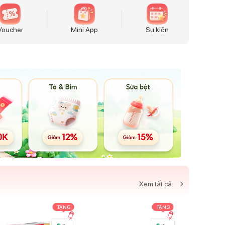
Voucher
Mini App
Sự kiện
Xem tất cả
TẶNG
TẶNG