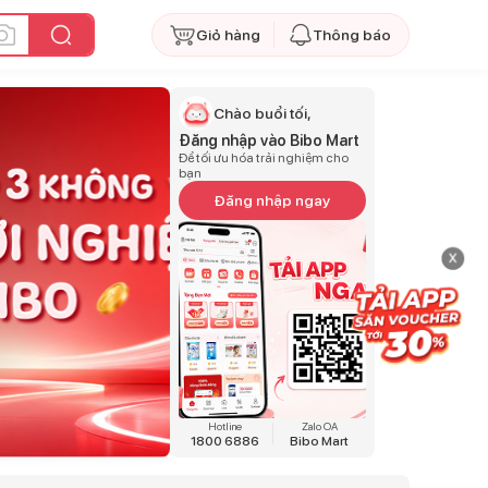
Giỏ hàng
Thông báo
Chào buổi tối,
Đăng nhập vào Bibo Mart
Để tối ưu hóa trải nghiệm cho
bạn
Đăng nhập ngay
x
Hotline
Zalo OA
1800 6886
Bibo Mart