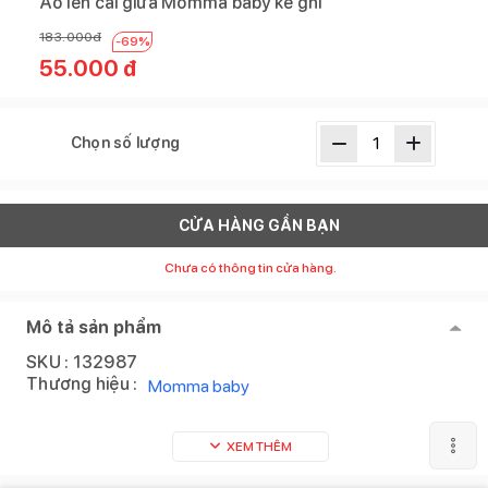
Áo len cài giữa Momma baby kẻ ghi
183.000
đ
-
69
%
55.000
đ
Chọn số lượng
CỬA HÀNG GẦN BẠN
Chưa có thông tin cửa hàng.
Mô tả sản phẩm
SKU :
132987
Thương hiệu :
Momma baby
XEM THÊM