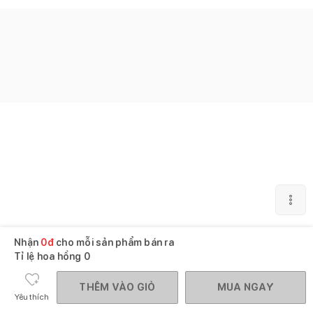
Nhận
0
đ
cho mỗi sản phẩm bán ra
Tỉ lệ hoa hồng
0
THÊM VÀO GIỎ
MUA NGAY
Yêu thích