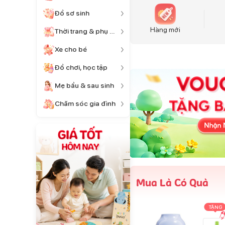
Đồ sơ sinh
Hàng mới
Thời trang & phụ kiện
Xe cho bé
Đồ chơi, học tập
Mẹ bầu & sau sinh
Chăm sóc gia đình
Mua Là Có Quà
TẶNG
TẶNG
TẶNG