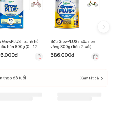
a GrowPLUS+ xanh hỗ
Sữa GrowPLUS+ sữa non
Sữa GrowP
 tiêu hóa 800g (0 - 12
vàng 800g (Trên 2 tuổi)
vàng 800g (
ng)
6.000
đ
586.000
đ
620.000
a theo độ tuổi
Xem tất cả
-
18
%
-
10
%
Sữa GrowPLUS+ xanh hỗ
Sữa GrowPLUS+ sữa non
trợ dinh dưỡng 900g (Từ 1-
vàng 800g (Trên 2 tuổi)
 tuổi)