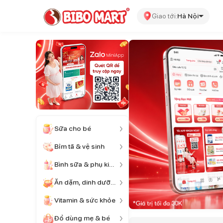
Giao tới:
Hà Nội
Sữa cho bé
Bỉm tã & vệ sinh
Bình sữa & phụ kiện
Ăn dặm, dinh dưỡng
Vitamin & sức khỏe
Đồ dùng mẹ & bé