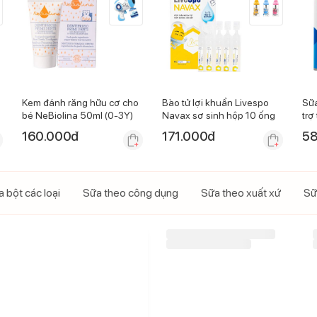
Kem đánh răng hữu cơ cho
Bào tử lợi khuẩn Livespo
Sữ
bé NeBiolina 50ml (0-3Y)
Navax sơ sinh hộp 10 ống
trợ
thá
160.000
đ
171.000
đ
58
 bột các loại
Sữa theo công dụng
Sữa theo xuất xứ
Sữ
-
12
%
Sữa GrowPLUS+ sữa non
vàng 800g (Từ 0-12 tháng)
2