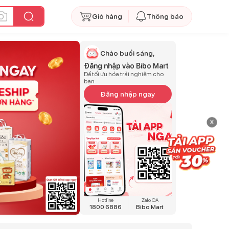
Giỏ hàng
Thông báo
Chào buổi sáng,
Đăng nhập vào Bibo Mart
Để tối ưu hóa trải nghiệm cho
bạn
Đăng nhập ngay
x
Hotline
Zalo OA
1800 6886
Bibo Mart