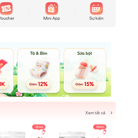
Voucher
Mini App
Sự kiện
Xem tất cả
TẶNG
TẶNG