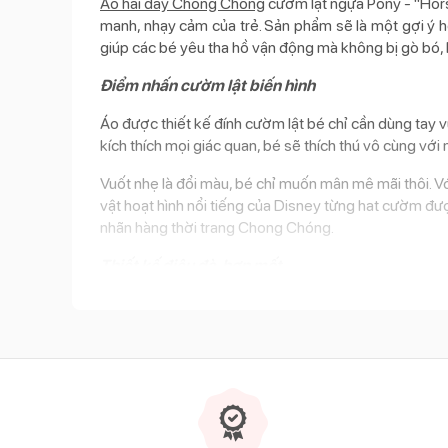
Áo hai dây Chong Chóng
cườm lật ngựa Pony - "Hors
manh, nhạy cảm của trẻ. Sản phẩm sẽ là một gợi ý ho
giúp các bé yêu tha hồ vận động mà không bị gò bó, 
Điểm nhấn cườm lật biến hình
Áo được thiết kế đính cườm lật bé chỉ cần dùng tay v
kích thích mọi giác quan, bé sẽ thích thú vô cùng với
Vuốt nhẹ là đổi màu, bé chỉ muốn mân mê mãi thôi. V
vật hoạt hình nổi tiếng của Disney từng hat cườm đư
nhãn hàng thời trang Chong Chóng.
Thiết kế điệu đà, hợp mốt
T