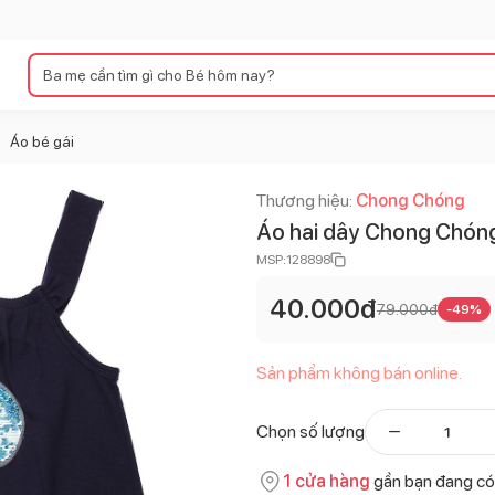
Áo bé gái
>
Thương hiệu:
Chong Chóng
Áo hai dây Chong Chón
MSP:
128898
40.000
đ
79.000
đ
-
49
%
Sản phẩm không bán online.
Chọn số lượng
1
cửa hàng
gần bạn đang có