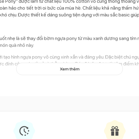
e Pony" được làm từ chất liệu 100% cotton vô cùng thông thoáng và
àn hảo cho tiết trời oi bức của mùa hè. Chất liệu khả năng thấm hú
khó chịu. Được thiết kế dáng suông tiện dụng với màu sắc basic giú
uốt nhẹ là sẽ thay đổi bờm ngựa pony từ màu xanh dương sang tím nhạ
 món quà nhỏ này.
ới tạo hình ngựa pony vô cùng xinh xắn và đáng yêu. Đặc biệt chú ng
ợc đính công phu tỉ mỉ và thẳng hàng. Bé sẽ luôn được là tâm điểm k
Xem thêm