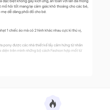
 đặc biệt không gây kích ứng, an toàn với làn da mỏng
t mồ hôi tốt mang lại cảm giác khô thoáng cho các bé,
p mẹ dễ dàng phối đồ cho bé.
t 1 chiếc áo mà có 2 hình khác nhau cực kì thú vị,
ựa pony được các nhà thiết kế lấy cảm hứng từ nhân
hi diện trên mình những bộ cách Fashion hợp mốt từ