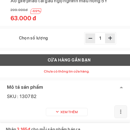
Áo gile phao tai gấu ngộ nghĩnh màu hồng 5Y
209.000
đ
-
69
%
63.000
đ
Chọn số lượng
CỬA HÀNG GẦN BẠN
Chưa có thông tin cửa hàng.
Mô tả sản phẩm
SKU :
130782
XEM THÊM
Sản phẩm tương tự
Xem tất cả
Nhận
3.165
đ
cho mỗi sản phẩm bán ra