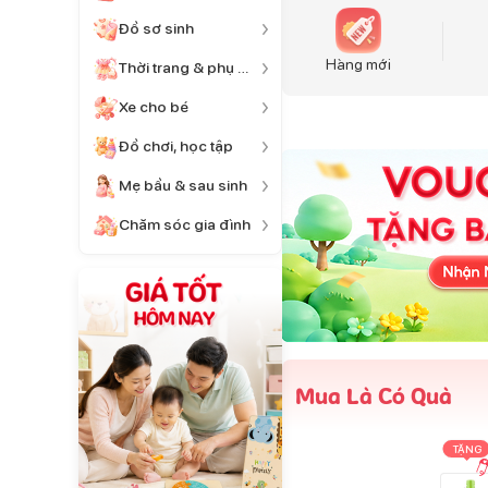
Đồ sơ sinh
Hàng mới
Thời trang & phụ kiện
Xe cho bé
Đồ chơi, học tập
Mẹ bầu & sau sinh
Chăm sóc gia đình
Mua Là Có Quà
TẶNG
TẶNG
TẶNG