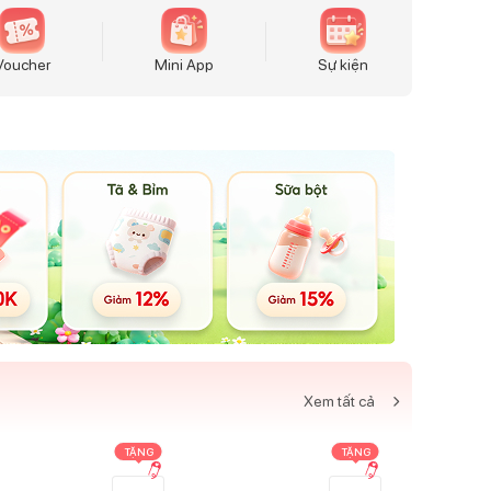
Voucher
Mini App
Sự kiện
Xem tất cả
TẶNG
TẶNG