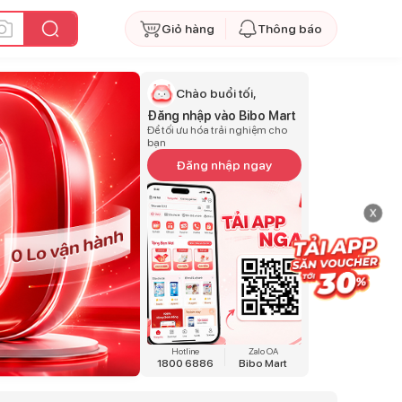
Giỏ hàng
Thông báo
Chào buổi tối,
Đăng nhập vào Bibo Mart
Để tối ưu hóa trải nghiệm cho
bạn
Đăng nhập ngay
x
Hotline
Zalo OA
1800 6886
Bibo Mart