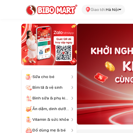
Giao tới:
Hà Nội
Sữa cho bé
Bỉm tã & vệ sinh
Bình sữa & phụ kiện
Ăn dặm, dinh dưỡng
Vitamin & sức khỏe
Đồ dùng mẹ & bé