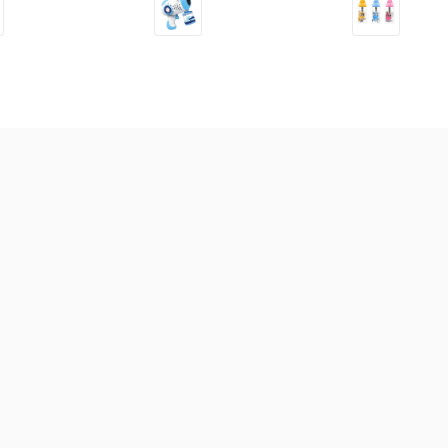
Dầu massage hữu cơ
Dung dịch vệ sinh tai mũi
Sữ
NeBiolina cho mẹ và bé
họng LiveSpo Navax 20ml
trợ
100ml
thá
295.000
đ
156.000
đ
58
 bột các loại
Sữa theo công dụng
Sữa theo xuất xứ
Sữ
-
19
%
Sữa GrowPLUS+ đỏ 850g
(Từ 1-2 tuổi)(Giao bao bì
ngẫu nhiên)