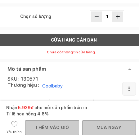
Chọn số lượng
CỬA HÀNG GẦN BẠN
Chưa có thông tin cửa hàng.
Mô tả sản phẩm
SKU :
130571
Thương hiệu :
Coolbaby
XEM THÊM
Nhận
5.939
đ
cho mỗi sản phẩm bán ra
Tỉ lệ hoa hồng
4.6%
Sản phẩm tương tự
Xem tất cả
THÊM VÀO GIỎ
MUA NGAY
Yêu thích