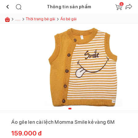
0
Thông tin sản phẩm
......
Thời trang bé gái
Áo bé gái
Áo gile len cài lệch Momma Smile kẻ vàng 6M
159.000
đ