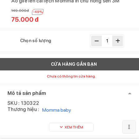
Áo gile len cài lệch Momma in chữ hồng sen 3M
149.000
đ
-
49
%
75.000
đ
Chọn số lượng
CỬA HÀNG GẦN BẠN
Chưa có thông tin cửa hàng.
Mô tả sản phẩm
SKU :
130322
Thương hiệu :
Momma baby
XEM THÊM