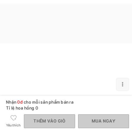
Nhận
0
đ
cho mỗi sản phẩm bán ra
Tỉ lệ hoa hồng
0
THÊM VÀO GIỎ
MUA NGAY
Yêu thích