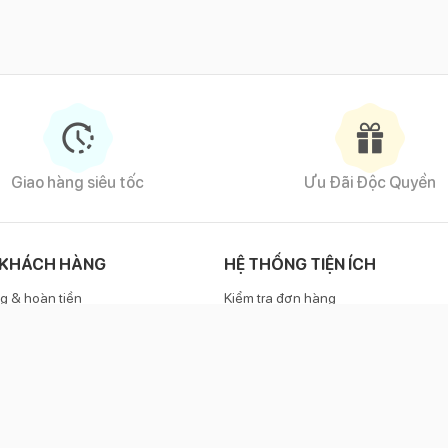
Giao hàng siêu tốc
Ưu Đãi Độc Quyền
 KHÁCH HÀNG
HỆ THỐNG TIỆN ÍCH
g & hoàn tiền
Kiểm tra đơn hàng
h bảo hành
Phương thức thanh toán
KẾT NỐI VỚI CHÚNG TÔI
e
1800 6886
(miễn phí)