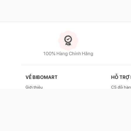
100% Hàng Chính Hãng
VỀ BIBOMART
HỖ TRỢ
Giới thiệu
CS đổi hàn
Liên hệ
Chính sác
Danh sách cửa hàng
Zalo OA
Cẩm nang cho mẹ
Hotlin
Chính sách Affiliate
Bảo mật thông tin cá nhân
Bản tin tuyển dụng