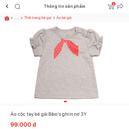
0
Thông tin sản phẩm
......
Thời trang bé gái
Áo bé gái
Áo cộc tay bé gái Bibo's ghi in nơ 3Y
99.000
đ