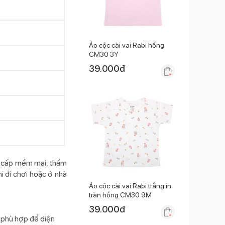
Áo cộc cài vai Rabi hồng
CM30 3Y
39.000
đ
o cấp mềm mại, thấm
i đi chơi hoặc ở nhà
Áo cộc cài vai Rabi trắng in
tràn hồng CM30 9M
39.000
đ
 phù hợp để diện