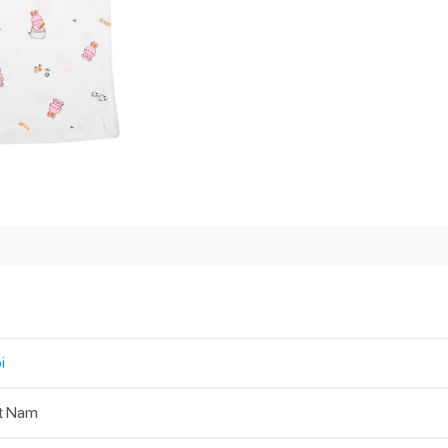
i
t Nam