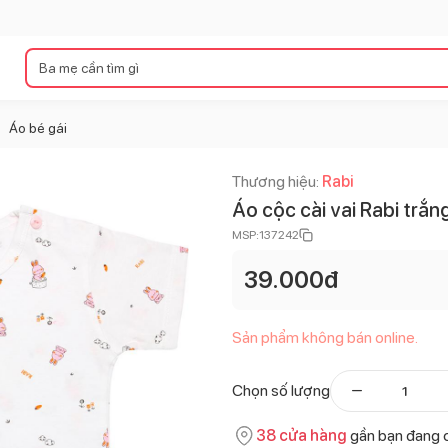
Áo bé gái
>
Thương hiệu:
Rabi
Áo cộc cài vai Rabi trắ
MSP:
137242
39.000
đ
Sản phẩm không bán online.
Chọn số lượng
38
cửa hàng
gần bạn đang 