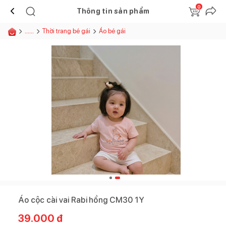
0
Thông tin sản phẩm
......
Thời trang bé gái
Áo bé gái
Áo cộc cài vai Rabi hồng CM30 1Y
39.000
đ