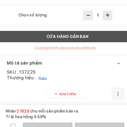
Chọn số lượng
CỬA HÀNG GẦN BẠN
2
cửa hàng hiện đang có sản phẩm này
Mô tả sản phẩm
SKU :
137225
Thương hiệu :
Rabi
XEM THÊM
Sản phẩm tương tự
Xem tất cả
Nhận
2.182
đ
cho mỗi sản phẩm bán ra
Tỉ lệ hoa hồng
5.59%