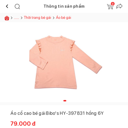
0
Thông tin sản phẩm
......
Thời trang bé gái
Áo bé gái
Áo cổ cao bé gái Bibo's HY-397831 hồng 6Y
79.000
đ