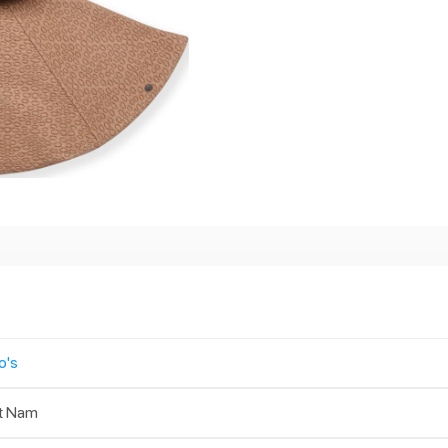
o's
t Nam