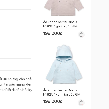
Áo khoác bé trai Bibo's
H18257 ghi tai gấu 6M
199.000
đ
ối ưu nhưng vẫn phải
nhọn tai gấu mang đến
 dù là đi đến bất kỳ
Áo khoác bé trai Bibo's
H18257 xanh tai gấu 6M
199.000
đ