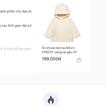
hành phần chủ đạo là
 sau thời gian dài sử
Áo khoác bé trai Bibo's
 bé trong những ngày
H18257 vàng tai gấu 3Y
199.000
đ
ào lên làn da của bé