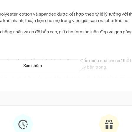
 polyester, cotton và spandex được kết hợp theo tỷ lệ lý tưởng với t
 khô nhanh, thuận tiện cho mẹ trong việc giặt sạch và phơi khô áo.
, chống nhăn và có độ bền cao, giữ cho form áo luôn đẹp và gọn gàng
g rộng rãi với phần cánh dơi xòe rộng, giữ ấm hiệu quả cho cơ thế
Xem thêm
 dễ chịu cho bé kể cả khi bé mặc áo len dày bên trong.
ản to và mài nhẵn mềm mại, đảm bảo không gây bất kỳ tổn thương n
m tiện lợi, giúp mẹ cố định áo cho bé để áo không