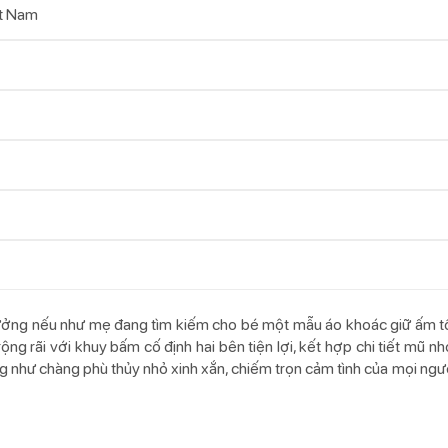
t Nam
 tưởng nếu như mẹ đang tìm kiếm cho bé một mẫu áo khoác giữ ấm t
ộng rãi với khuy bấm cố định hai bên tiện lợi, kết hợp chi tiết mũ 
 như chàng phù thủy nhỏ xinh xắn, chiếm trọn cảm tình của mọi người