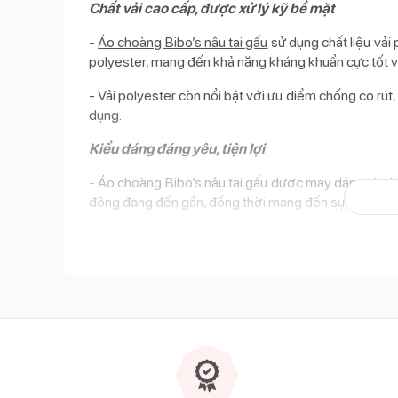
Chất vải cao cấp, được xử lý kỹ bề mặt
-
Áo choàng Bibo’s nâu tai gấu
sử dụng chất liệu vải
polyester, mang đến khả năng kháng khuẩn cực tốt và
- Vải polyester còn nổi bật với ưu điểm chống co rút
dụng.
Kiểu dáng đáng yêu, tiện lợi
- Áo choàng Bibo’s nâu tai gấu được may dáng choàn
đông đang đến gần, đồng thời mang đến sự thoải mái,
- Hàng cúc giữa được may chắc chắn với khuy cài b
khi tiếp xúc. Hai bên cánh áo được đính kèm khuy bấ