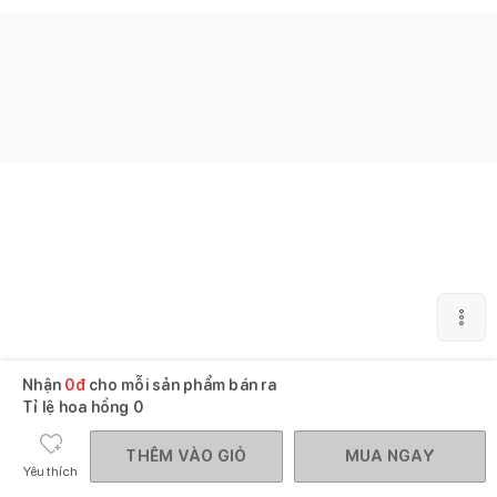
Nhận
0
đ
cho mỗi sản phẩm bán ra
Tỉ lệ hoa hồng
0
THÊM VÀO GIỎ
MUA NGAY
Yêu thích