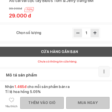
Áo cài vai cộc tay Bibo’s Tom & Jerry trắng 6M
99.000
đ
-
70
%
29.000
đ
Chọn số lượng
CỬA HÀNG GẦN BẠN
Chưa có thông tin cửa hàng.
Mô tả sản phẩm
SKU :
136149
Nhận
1.465
đ
cho mỗi sản phẩm bán ra
Thương hiệu :
Bibo's
Tỉ lệ hoa hồng
5.05%
XEM THÊM
THÊM VÀO GIỎ
MUA NGAY
Yêu thích