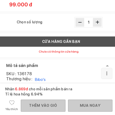
99.000
đ
Chọn số lượng
CỬA HÀNG GẦN BẠN
Chưa có thông tin cửa hàng.
Mô tả sản phẩm
SKU :
136178
Thương hiệu :
Bibo's
Nhận
6.869
đ
cho mỗi sản phẩm bán ra
XEM THÊM
Tỉ lệ hoa hồng
6.94%
THÊM VÀO GIỎ
MUA NGAY
Sản phẩm tương tự
Xem tất cả
Yêu thích