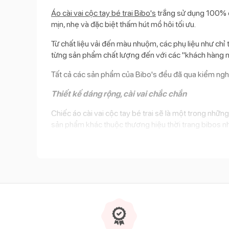
Áo cài vai cộc tay bé trai Bibo's
trắng sử dụng 100% ch
mịn, nhẹ và đặc biệt thấm hút mồ hôi tối ưu.
Từ chất liệu vải đến màu nhuộm, các phụ liệu như ch
từng sản phẩm chất lượng đến với các "khách hàng n
Tất cả các sản phẩm của Bibo's đều đã qua kiểm ngh
Thiết kế dáng rộng, cài vai chắc chắn
Chiếc áo cài vai cộc tay bé trai sẽ là một trong nhữ
sản phẩm khác thuộc thương hiệu thời trang bibos nh
Áo cổ tròn kín, sử dụng khuy bấm bên vai giúp mẹ d