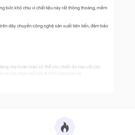
ng bức khó chịu vì chất liệu này rất thông thoáng, mềm
 trên dây chuyền công nghệ sản xuất tiên tiến, đảm bảo
 dáng, mẹ hoàn toàn có thể mic chiếc áo này với các
u sự lựa chọn mỗi khi đi chơi cùng ba mẹ.