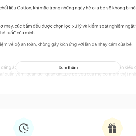
ất liệu Cotton, khi mặc trong những ngày hè oi ả bé sẽ không bị nó
ỉ tơ may, cúc bấm đều được chọn lọc, xử lý và kiểm soát nghiêm ngặt
hỏ tuổi" của mình.
iệm về độ an toàn, không gây kích ứng với làn da nhạy cảm của bé.
ng dáng áo thông dụng , bởi sự kết hợp đơn giản từ màu sắc đến kiểu
Xem thêm
ư quần yếm, quần đùi, quần dài...Để bé yêu của mẹ có thêm thật nhiề
ễ dàng mặc cởi, áo có phom dáng rộng cho bé thoải mái vận độn