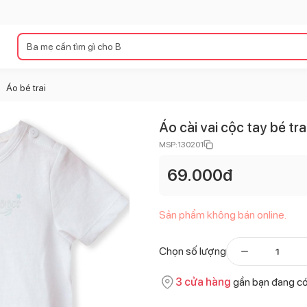
Áo bé trai
>
Áo cài vai cộc tay bé tr
MSP:
130201
69.000
đ
Sản phẩm không bán online.
Chọn số lượng
3
cửa hàng
gần bạn đang c