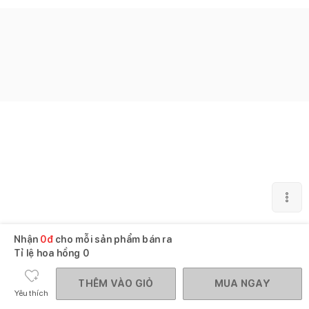
Nhận
0
đ
cho mỗi sản phẩm bán ra
Tỉ lệ hoa hồng
0
THÊM VÀO GIỎ
MUA NGAY
Yêu thích