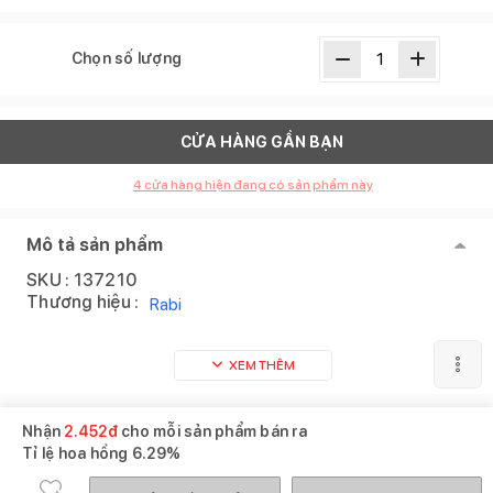
Chọn số lượng
CỬA HÀNG GẦN BẠN
4
cửa hàng hiện đang có sản phẩm này
Mô tả sản phẩm
SKU :
137210
Thương hiệu :
Rabi
XEM THÊM
Sản phẩm tương tự
Xem tất cả
Nhận
2.452
đ
cho mỗi sản phẩm bán ra
Tỉ lệ hoa hồng
6.29%